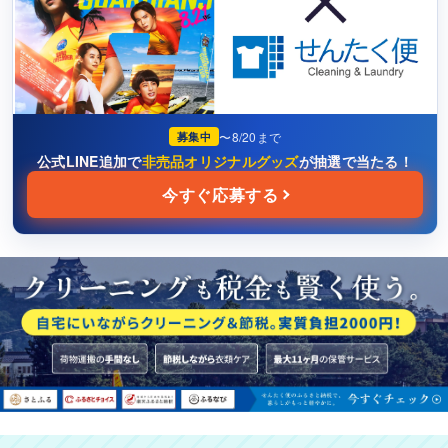
靴・スニーカー
浴衣・ホビーなど
衣類はだいたい何着くらいありますか？
2
〜8/20まで
募集中
5着くらい
公式LINE追加で
非売品オリジナルグッズ
が抽選で当たる！
今すぐ応募する
10着くらい
15着以上
保管サービスを利用しますか？
3