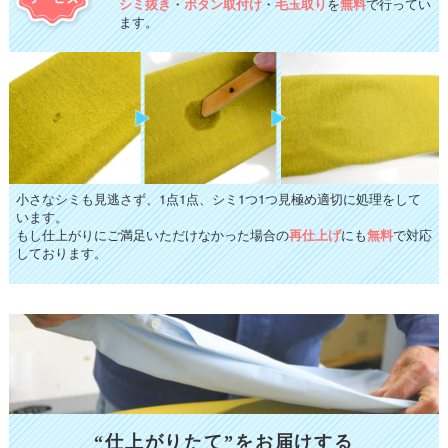
シミ抜き
・
ボタン取付け
・
毛玉取り
を
無料
で行ってい
ます。
小さなシミも見逃さず、1点1点、シミ1つ1つ見極め適切に処理をして
います。
もし仕上がりにご満足いただけなかった場合の
再仕上げ
にも
無料
で対応
しております。
“仕上がりたて”をお届けする