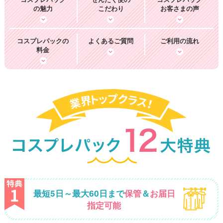
の魅力
こだわり
お客さまの声
コスプレパックの
よくあるご質問
ご利用の流れ
料金
最短5日～最大60日まで
保管
＆
お届日
指定可能