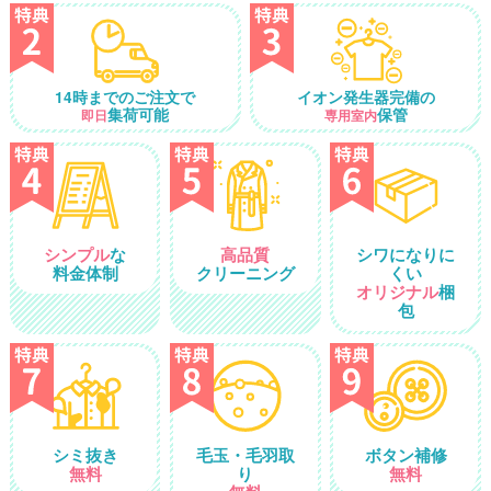
14時までのご注文で
イオン発生器完備の
集荷可能
保管
即日
専用室内
シンプル
な
高品質
シワになりに
料金体制
クリーニング
くい
オリジナル
梱
包
シミ抜き
毛玉・毛羽取
ボタン補修
無料
り
無料